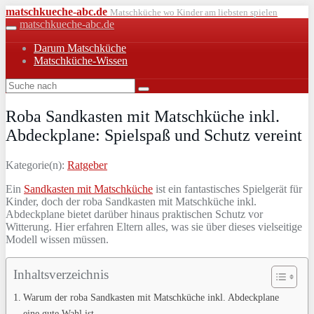
Skip
matschkueche-abc.de
Matschküche wo Kinder am liebsten spielen
to
matschkueche-abc.de
Toggle
main
navigation
Darum Matschküche
content
Matschküche-Wissen
Roba Sandkasten mit Matschküche inkl.
Abdeckplane: Spielspaß und Schutz vereint
Kategorie(n):
Ratgeber
Ein
Sandkasten mit Matschküche
ist ein fantastisches Spielgerät für
Kinder, doch der roba Sandkasten mit Matschküche inkl.
Abdeckplane bietet darüber hinaus praktischen Schutz vor
Witterung. Hier erfahren Eltern alles, was sie über dieses vielseitige
Modell wissen müssen.
Inhaltsverzeichnis
Warum der roba Sandkasten mit Matschküche inkl. Abdeckplane
eine gute Wahl ist