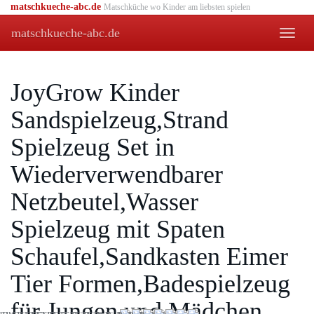
Skip
matschkueche-abc.de
Matschküche wo Kinder am liebsten spielen
to
matschkueche-abc.de
main
Toggle
content
naviga
JoyGrow Kinder
Sandspielzeug,Strand
Spielzeug Set in
Wiederverwendbarer
Netzbeutel,Wasser
Spielzeug mit Spaten
Schaufel,Sandkasten Eimer
Tier Formen,Badespielzeug
für Jungen und Mädchen