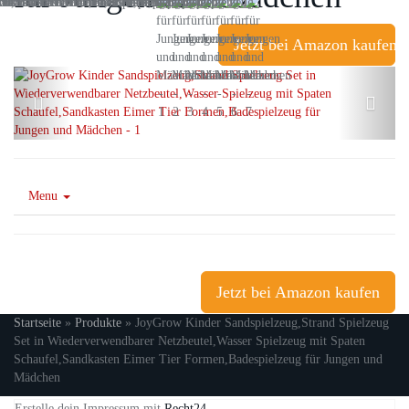
Jetzt bei Amazon kaufen
Menu
Jetzt bei Amazon kaufen
Startseite
»
Produkte
»
JoyGrow Kinder Sandspielzeug,Strand Spielzeug
Set in Wiederverwendbarer Netzbeutel,Wasser Spielzeug mit Spaten
Schaufel,Sandkasten Eimer Tier Formen,Badespielzeug für Jungen und
Mädchen
Erstelle dein Impressum mit
Recht24